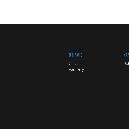
O FIRMIE
KA
O nas
Doł
Partnerzy