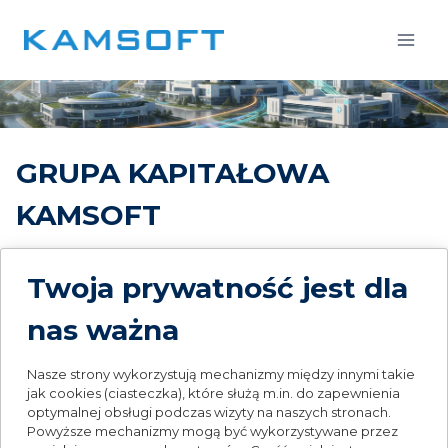
Przejdź
do
treści
GRUPA KAPITAŁOWA
KAMSOFT
Grupa Kapitałowa KAMSOFT S.A. to zintegrowany
Twoja prywatność jest dla
ekosystem wyspecjalizowanych spółek, które wspólnie
rozwijają i dostarczają nowoczesne rozwiązania dla
nas ważna
rynku ochrony zdrowia. Struktura Grupy została
zaprojektowana w sposób umożliwiający efektywne
łączenie kompetencji technologicznych,
Nasze strony wykorzystują mechanizmy między innymi takie
wdrożeniowych, analitycznych oraz operacyjnych, co
jak cookies (ciasteczka), które służą m.in. do zapewnienia
optymalnej obsługi podczas wizyty na naszych stronach.
pozwala realizować projekty o skali ogólnopolskiej przy
Powyższe mechanizmy mogą być wykorzystywane przez
jednoczesnym zachowaniu lokalnego wsparcia dla