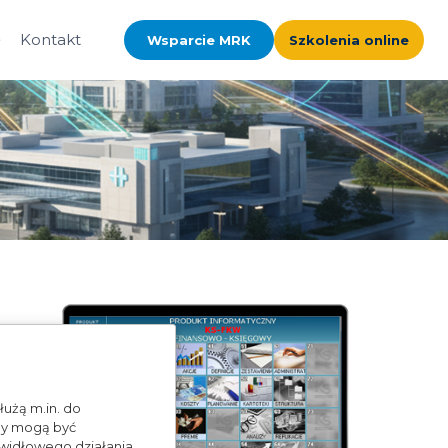
Kontakt
Wsparcie MRK
Szkolenia online
łużą m.in. do
my mogą być
awidłowego działania