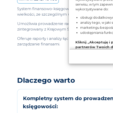
serwisu, w tym zapewn
System finansowo-księgowy (KS-FKW) produkcji 
wykorzystywane do:
wielkości, ze szczególnym uwzględnieniem branży
obsługi dodatkowych
analizy tego, w jaki
Umożliwia prowadzenie rachunku kosztów zgodnie 
marketingu bezpoś
zintegrowany z Krajowym Systemem e-Faktur.
udostępniania funk
Oferuje raporty i analizy łączące dane medyczne i 
Kliknij „Akceptuję i
zarządzanie finansami.
partnerów Twoich d
Pamiętaj, że wyrażeni
wycofać zgodę na przet
chcesz przeprowadzić
zaawansowanych”.
Więcej informacji na t
Dlaczego warto
Polityce cookies
.
Kompletny system do prowadzeni
księgowości: