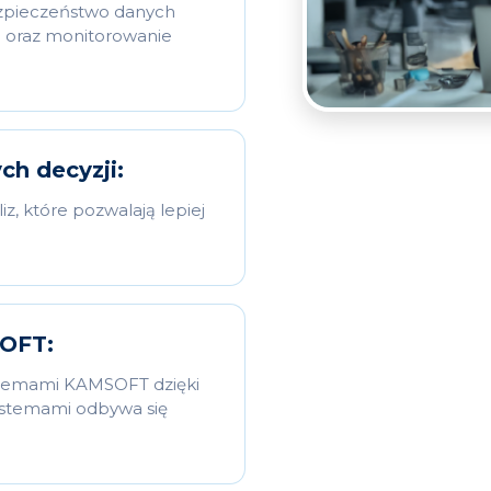
ezpieczeństwo danych
 oraz monitorowanie
h decyzji:
z, które pozwalają lepiej
OFT:
ystemami KAMSOFT dzięki
stemami odbywa się