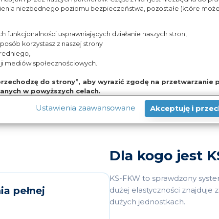
ienia niezbędnego poziomu bezpieczeństwa, pozostałe (które może
KAMSOFT to kompleksowe rozwiązanie dla firm każdej
 medycznej i farmaceutycznej.
 funkcjonalności usprawniających działanie naszych stron,
 sposób korzystasz z naszej strony
z wytycznymi AOTMiT, jest aktualizowany do zmian w praw
redniego,
cji mediów społecznościowych.
administracyjne, wspiera controlling, windykację oraz efekt
 przechodzę do strony”, aby wyrazić zgodę na przetwarzanie p
anych w powyższych celach.
e zgody jest dobrowolne, a wyrażoną zgodę możesz w każdej chwili c
Ustawienia zaawansowane
Akceptuję i prze
warzanie Twoich danych tylko w niektórych celach. Jeżeli chcesz dow
 konfigurację szczegółową - możesz tego dokonać za pomocą „Usta
emat wykorzystywania narzędzi zewnętrznych na naszych stronach zna
Dla kogo jest 
KS-FKW to sprawdzony system 
a pełnej
dużej elastyczności znajduje 
dużych jednostkach.