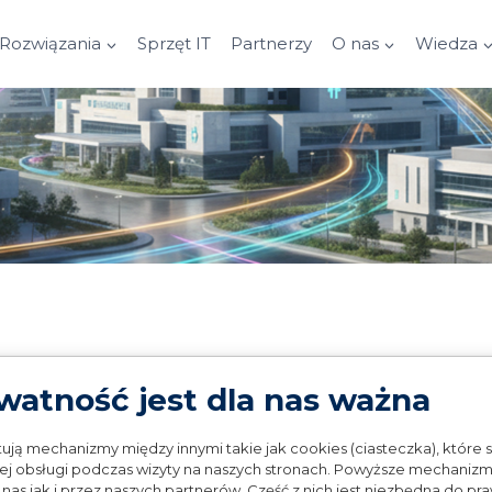
Rozwiązania
Sprzęt IT
Partnerzy
O nas
Wiedza
watność jest dla nas ważna
wości
ują mechanizmy między innymi takie jak cookies (ciasteczka), które s
j obsługi podczas wizyty na naszych stronach. Powyższe mechaniz
as jak i przez naszych partnerów. Część z nich jest niezbędna do pr