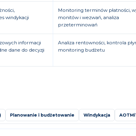
żności,
Monitoring terminów płatności, w
s windykacji
monitów i wezwań, analiza
przeterminowań
zowych informacji
Analiza rentowności, kontrola pły
dne dane do decyzji
monitoring budżetu
)
Planowanie i budżetowanie
Windykacja
AOTMi