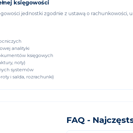
łnej księgowości
gowości jednostki zgodnie z ustawą o rachunkowości, u
mocniczych
wej analityki
 dokumentów księgowych
tury, noty)
nnych systemów
ty i salda, rozrachunki)
FAQ - Najczęst