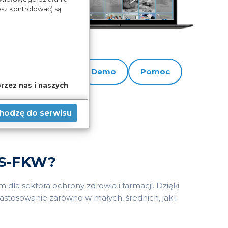
sz kontrolować) są
ie i
Cennik
Demo
Pomoc
ywne
rzez nas i naszych
ofnąć, możesz też
chodzę do serwisu
iedzieć się więcej lub
wień
jdziesz w
KS-FKW?
dla sektora ochrony zdrowia i farmacji. Dzięki
zastosowanie zarówno w małych, średnich, jak i