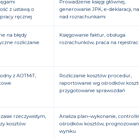
ięgami
Prowadzenie księgi głównej,
ość z ustawą o
generowanie JPK, e-deklaracji, n
pracy ręcznej
nad rozrachunkami
ne na błędy
Księgowanie faktur, obsługa
czne rozliczanie
rozrachunków, praca na rejestra
odny z AOTMiT,
Rozliczanie kosztów procedur,
ztowe
raportowanie wg ośrodków koszt
przygotowanie sprawozdań
zasie rzeczywistym,
Analiza plan–wykonanie, controlli
zy kosztów
ośrodków kosztów, prognozowan
wyniku