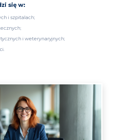
zi się w:
 i szpitalach;
tecznych;
ycznych i weterynaryjnych;
i.