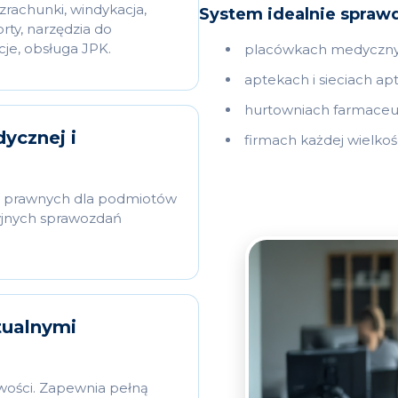
rachunki, windykacja,
System idealnie sprawd
rty, narzędzia do
je, obsługa JPK.
placówkach medycznych
aptekach i sieciach ap
hurtowniach farmaceut
ycznej i
firmach każdej wielkośc
w prawnych dla podmiotów
zyjnych sprawozdań
tualnymi
wości. Zapewnia pełną