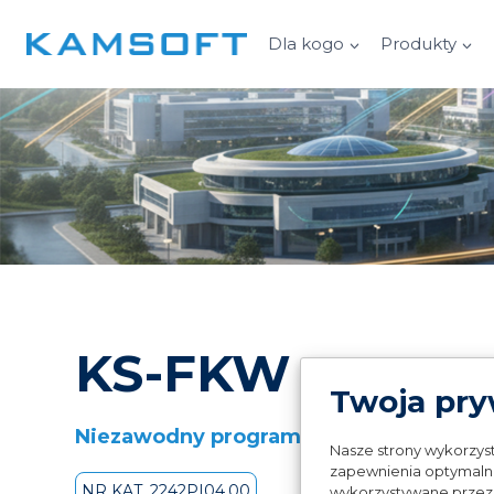
Przejdź
do
Dla kogo
Produkty
treści
KS-FKW
Twoja pry
Niezawodny program do pełnej księgo
Nasze strony wykorzyst
zapewnienia optymalne
NR KAT. 2242PI04.00
wykorzystywane przez n