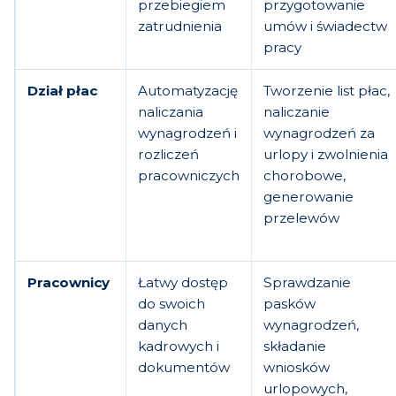
przebiegiem
przygotowanie
zatrudnienia
umów i świadectw
pracy
Dział płac
Automatyzację
Tworzenie list płac,
naliczania
naliczanie
wynagrodzeń i
wynagrodzeń za
rozliczeń
urlopy i zwolnienia
pracowniczych
chorobowe,
generowanie
przelewów
Pracownicy
Łatwy dostęp
Sprawdzanie
do swoich
pasków
danych
wynagrodzeń,
kadrowych i
składanie
dokumentów
wniosków
urlopowych,