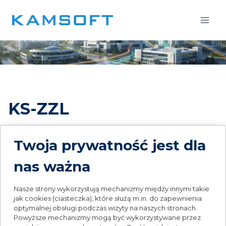
Przejdź
do
treści
KS-ZZL
Kompleksowe wsparcie w zarządzaniu
Twoja prywatność jest dla
zasobami ludzkimi
nas ważna
NR KAT. 2244PI02.00
Nasze strony wykorzystują mechanizmy między innymi takie
KS-ZZL to kompleksowy system wspomagający
jak cookies (ciasteczka), które służą m.in. do zapewnienia
zarządzanie kadrami i płacami w organizacjach o
optymalnej obsługi podczas wizyty na naszych stronach.
złożonej strukturze zatrudnienia. Program wspiera
Powyższe mechanizmy mogą być wykorzystywane przez
planowanie, organizowanie oraz kontrolowanie