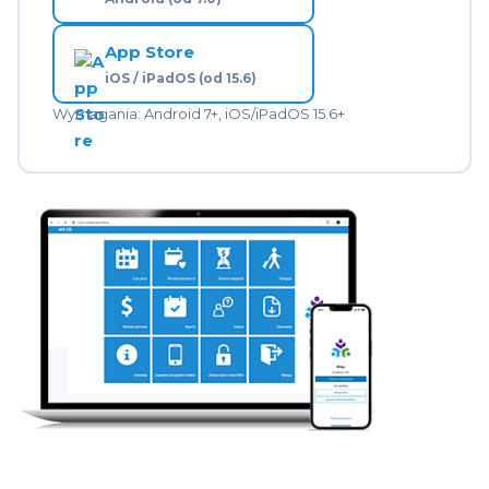
Polityce cookies
.
App Store
iOS / iPadOS (od 15.6)
Wymagania: Android 7+, iOS/iPadOS 15.6+