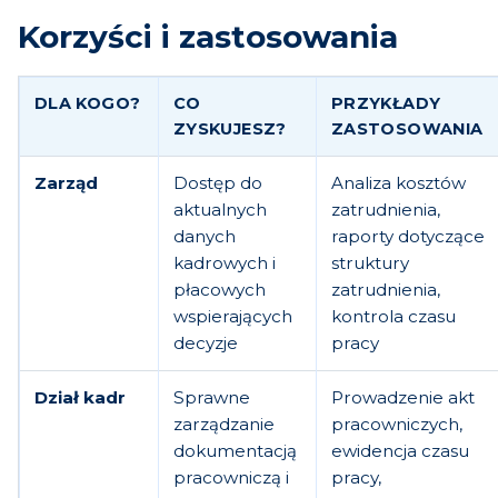
Korzyści i zastosowania
DLA KOGO?
CO
PRZYKŁADY
ZYSKUJESZ?
ZASTOSOWANIA
Zarząd
Dostęp do
Analiza kosztów
aktualnych
zatrudnienia,
danych
raporty dotyczące
kadrowych i
struktury
płacowych
zatrudnienia,
wspierających
kontrola czasu
decyzje
pracy
Dział kadr
Sprawne
Prowadzenie akt
zarządzanie
pracowniczych,
dokumentacją
ewidencja czasu
pracowniczą i
pracy,