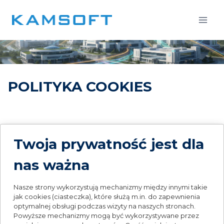
Przejdź
do
treści
POLITYKA COOKIES
I. Zakres stosowania Polityki
Twoja prywatność jest dla
Niniejsza Polityka dotyczy stron internetowych w
domenie kamsoft.pl. W przypadku umieszczenia na
nas ważna
stronie internetowej KAMSOFT S.A. odnośników do
innych stron internetowych, KAMSOFT S.A. nie ponosi
Nasze strony wykorzystują mechanizmy między innymi takie
odpowiedzialności za zasady zachowania prywatności
jak cookies (ciasteczka), które służą m.in. do zapewnienia
obowiązujące na tych stronach. Po wejściu na strony
optymalnej obsługi podczas wizyty na naszych stronach.
Powyższe mechanizmy mogą być wykorzystywane przez
internetowe innych podmiotów rekomendujemy