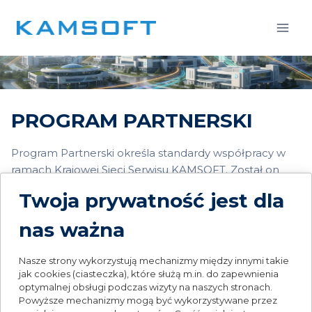
Przejdź
do
treści
PROGRAM PARTNERSKI
Program Partnerski określa standardy współpracy w
ramach Krajowej Sieci Serwisu KAMSOFT. Został on
nakreślony z myślą o optymalizacji pracy oraz o
Twoja prywatność jest dla
stworzeniu takich warunków handlowych, które
motywują Partnera do działania i generują stały rozwój.
nas ważna
Istotę Programu Partnerskiego stanowi szeroko
Nasze strony wykorzystują mechanizmy między innymi takie
rozumiane projektowanie i monitorowanie procesów
jak cookies (ciasteczka), które służą m.in. do zapewnienia
biznesowych w ochronie zdrowia w oparciu o
optymalnej obsługi podczas wizyty na naszych stronach.
Powyższe mechanizmy mogą być wykorzystywane przez
nowoczesne narzędzia informatyczne.