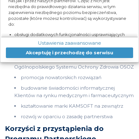
nas jak i przez naszych partnerów. Część z nich jest
niezbędna do prawidłowego działania serwisu, w tym
Celem współpracy jest
zapewnienia niezbędnego poziomu bezpieczeństwa,
pozostałe (które możesz kontrolować) są wykorzystywane
pośrednictwo w sprzedaży licencji na
do:
oprogramowanie KAMSOFT
obsługi dodatkowych funkcjonalności usprawniających
działanie naszych stron,
świadczenie usług wdrożeniowych,
Ustawienia zaawansowane
analizy tego, w jaki sposób korzystasz z naszej strony
konserwacyjnych i serwisowych
Akceptuję i przechodzę do serwisu
marketingu bezpośredniego,
rozpowszechnianie i realizacja założeń
udostępniania funkcji mediów społecznościowych.
Ogólnopolskiego Systemu Ochrony Zdrowia OSOZ
Kliknij „Akceptuję i przechodzę do strony”, aby
wyrazić zgodę na przetwarzanie przez nas i naszych
promocja nowatorskich rozwiązań
partnerów Twoich danych w powyższych celach.
budowanie świadomości informatycznej
Pamiętaj, że wyrażenie zgody jest dobrowolne, a wyrażoną
Klientów na rynku medycznym i farmaceutycznym
zgodę możesz w każdej chwili cofnąć, możesz też wycofać
zgodę na przetwarzanie Twoich danych tylko w niektórych
kształtowanie marki KAMSOFT na zewnątrz
celach. Jeżeli chcesz dowiedzieć się więcej lub chcesz
rozwój w oparciu o zasadę partnerstwa
przeprowadzić konfigurację szczegółową - możesz tego
dokonać za pomocą „Ustawień zaawansowanych”.
Korzyści z przystąpienia do
Więcej informacji na temat wykorzystywania narzędzi
Programu Partnerskiego
zewnętrznych na naszych stronach znajdziesz w